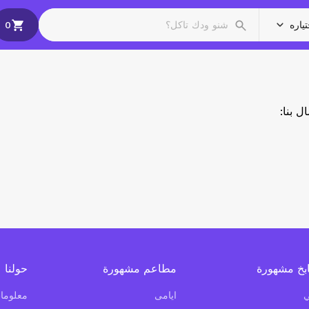
ياره
0
ل بنا:
بخ مشهورة
مطاعم مشهورة
حولنا
ي
ايامى
معلومات