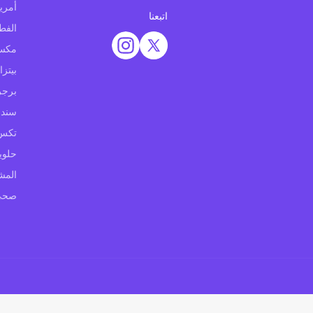
أمري
اتبعنا
الفط
مكس
بيتزا
برجر
سندو
تكس
حلوي
المش
صحي