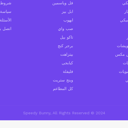
كي
فل وياسمين
شروط ا
ار
ابل بيز
سياسة 
يكي
ايهوب
الأسئلة
صب واي
اتصل بن
تاكو بيل
يشات
برجر كنج
 مكس
بيتزاهت
ات
كبابجى
ويات
فليفلة
وينج ستريت
كل المطاعم
2024 © Speedy Bunny, All Rights Reserved